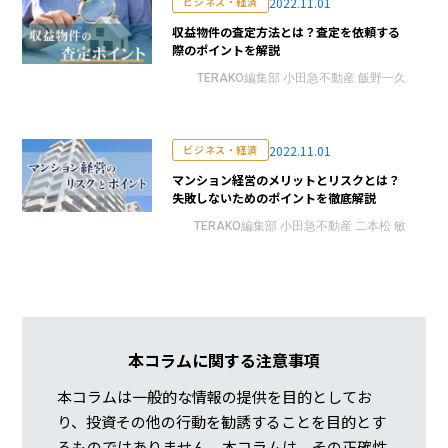
2022.11.01
ビジネス・経済
収益物件の査定方法とは？査定を依頼する
際のポイントを解説
TERAKO編集部 小田急不動産 飯野一久
2022.11.01
ビジネス・経済
マンション経営のメリットとリスクとは？
失敗しないためのポイントを徹底解説
TERAKO編集部 小田急不動産 二本松 敏
本コラムに関する注意事項
本コラムは一般的な情報の提供を目的としてお
り、投資その他の行動を勧誘することを目的とす
るものではありません。本コラムは、その正確性