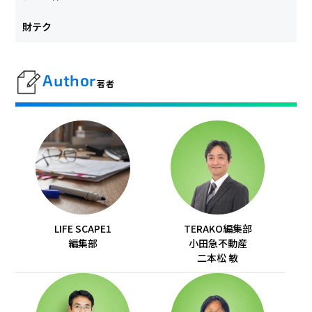
財テク
Author
著者
LIFE SCAPE1
TERAKO編集部
編集部
小田急不動産
二本松 敏