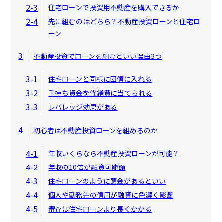
2-3
住宅ローンで投資用不動産を購入できるか
2-4
先に組むのはどちら？不動産投資ローンと住宅ロ
ーン
3
不動産投資でローンを組むといい理由3つ
3-1
住宅ローンと同様に団信に入れる
3-2
手持ち資金を修繕費に当てられる
3-3
レバレッジ効果がある
4
初心者は不動産投資ローンを組めるのか
4-1
年収いくらなら不動産投資ローンが可能？
4-2
年収の10倍が融資可能額
4-3
住宅ローンのように頭金があるといい
4-4
個人や勤務先の信用が融資に色濃く影響
4-5
審査は住宅ローンより長くかかる