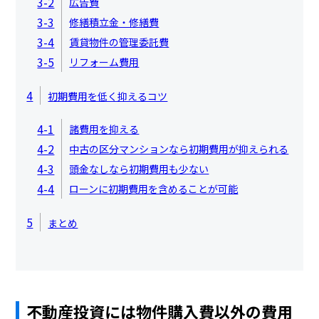
3-2
広告費
3-3
修繕積立金・修繕費
3-4
賃貸物件の管理委託費
3-5
リフォーム費用
4
初期費用を低く抑えるコツ
4-1
諸費用を抑える
4-2
中古の区分マンションなら初期費用が抑えられる
4-3
頭金なしなら初期費用も少ない
4-4
ローンに初期費用を含めることが可能
5
まとめ
不動産投資には物件購入費以外の費用