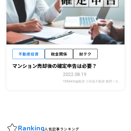
不動産投資
税金関係
財テク
マンション売却後の確定申告は必要？
2022.08.19
TERAKO編集部 小田急不動産 飯野一久
Ranking
人気記事ランキング