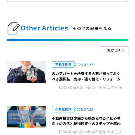
Other Articles
その他の記事を見る
一覧はコチラ
2026.07.27
不動産投資
古いアパートを所有する大家が知っておく
べき選択肢｜売却・建て替え・リフォーム
TERAKO編集部 小田急不動産 二本松 敏
2026.07.23
不動産投資
不動産投資は少額から始められる？初心者
向けの方法と現物投資へのステップを解説
TERAKO編集部 小田急不動産 鳥塚 正人