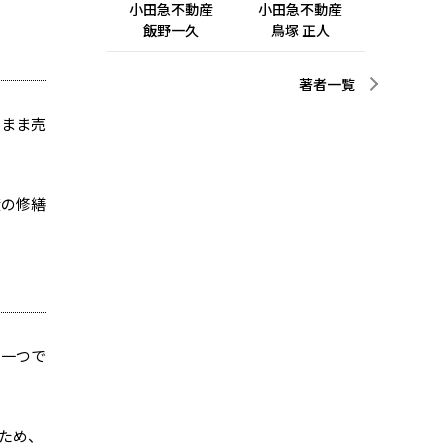
小田急不動産
小田急不動産
飯野一久
鳥塚 正人
著者一覧
のまま売
度の修繕
の一つで
ため、