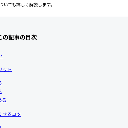
ついても詳しく解説します。
この記事の目次
い
リット
る
る
ある
くするコツ
る