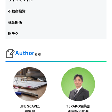
不動産投資
税金関係
財テク
Author
著者
LIFE SCAPE1
TERAKO編集部
編集部
小田急不動産