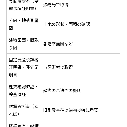
登記簿謄本（全
法務局で取得
部事項証明書）
公図・地積測量
土地の形状・面積の確認
図
建物図面・間取
各階平面図など
り図
固定資産税課税
証明書・評価証
市区町村で取得
明書
建築確認済証・
建物の合法性の証明
検査済証
耐震診断書（あ
旧耐震基準の建物は特に重要
れば）
修繕履歴・設備