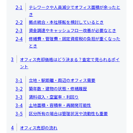
2-1
テレワークや人員減少でオフィス面積が余ったと
き
2-2
拠点統合・本社移転を検討しているとき
2-3
資金調達やキャッシュフロー改善が必要なとき
2-4
修繕費・管理費・固定資産税の負担が重くなった
とき
3
オフィス売却価格はどう決まる？査定で見られるポイ
ント
3-1
立地・駅距離・周辺のオフィス需要
3-2
築年数・建物の状態・修繕履歴
3-3
賃料収入・空室率・利回り
3-4
土地面積・容積率・再開発可能性
3-5
区分所有の場合は管理状況や流動性も重要
4
オフィス売却の流れ