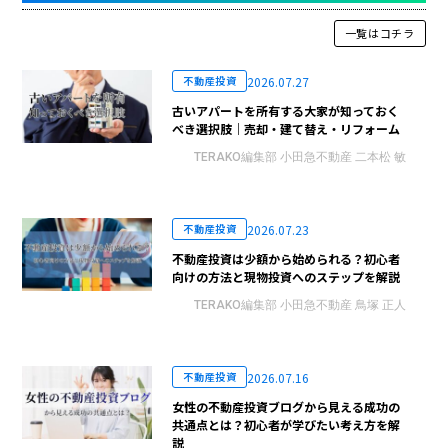
一覧はコチラ
2026.07.27
不動産投資
古いアパートを所有する大家が知っておく
べき選択肢｜売却・建て替え・リフォーム
TERAKO編集部 小田急不動産 二本松 敏
2026.07.23
不動産投資
不動産投資は少額から始められる？初心者
向けの方法と現物投資へのステップを解説
TERAKO編集部 小田急不動産 鳥塚 正人
2026.07.16
不動産投資
女性の不動産投資ブログから見える成功の
共通点とは？初心者が学びたい考え方を解
説