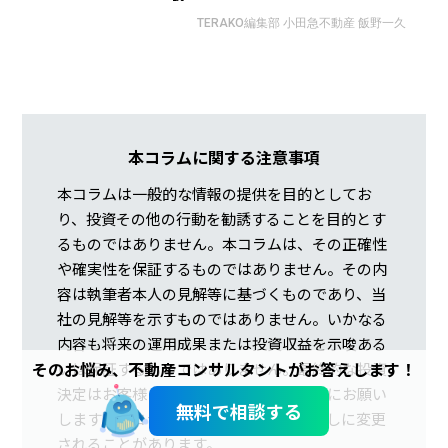
TERAKO編集部 小田急不動産 飯野一久
本コラムに関する注意事項
本コラムは一般的な情報の提供を目的としてお
り、投資その他の行動を勧誘することを目的とす
るものではありません。本コラムは、その正確性
や確実性を保証するものではありません。その内
容は執筆者本人の見解等に基づくものであり、当
社の見解等を示すものではありません。いかなる
内容も将来の運用成果または投資収益を示唆ある
そのお悩み、不動産コンサルタントがお答えします！
いは保証するものではありません。最終的な投資
決定はお客様ご自身の判断でなさるようにお願い
無料で相談する
します。本コラムの記載内容は、予告なしに変更
されることがあります。