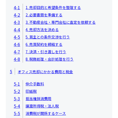
4-1
1. 売却目的と希望条件を整理する
4-2
2. 必要書類を準備する
4-3
3. 不動産会社・専門会社に査定を依頼する
4-4
4. 売却方法を決める
4-5
5. 買主との条件交渉を行う
4-6
6. 売買契約を締結する
4-7
7. 決済・引き渡しを行う
4-8
8. 税務処理・会計処理を行う
5
オフィス売却にかかる費用と税金
5-1
仲介手数料
5-2
印紙税
5-3
抵当権抹消費用
5-4
譲渡所得税・法人税
5-5
消費税が関係するケース