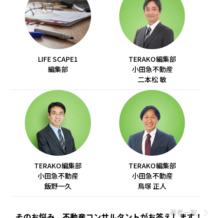
LIFE SCAPE1
TERAKO編集部
編集部
小田急不動産
二本松 敏
TERAKO編集部
TERAKO編集部
小田急不動産
小田急不動産
飯野一久
鳥塚 正人
著者一覧
そのお悩み、不動産コンサルタントがお答えします！