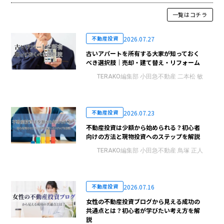
一覧はコチラ
2026.07.27
不動産投資
古いアパートを所有する大家が知っておく
べき選択肢｜売却・建て替え・リフォーム
TERAKO編集部 小田急不動産 二本松 敏
2026.07.23
不動産投資
不動産投資は少額から始められる？初心者
向けの方法と現物投資へのステップを解説
TERAKO編集部 小田急不動産 鳥塚 正人
2026.07.16
不動産投資
女性の不動産投資ブログから見える成功の
共通点とは？初心者が学びたい考え方を解
説