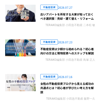
2026.07.27
不動産投資
古いアパートを所有する大家が知っておく
べき選択肢｜売却・建て替え・リフォーム
TERAKO編集部 小田急不動産 二本松 敏
2026.07.23
不動産投資
不動産投資は少額から始められる？初心者
向けの方法と現物投資へのステップを解説
TERAKO編集部 小田急不動産 鳥塚 正人
2026.07.16
不動産投資
女性の不動産投資ブログから見える成功の
共通点とは？初心者が学びたい考え方を解
説
TERAKO編集部 小田急不動産 飯野一久