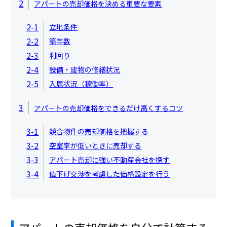
2
アパートの売却価格を決める重要な要素
2-1
立地条件
2-2
築年数
2-3
利回り
2-4
設備・建物の修繕状況
2-5
入居状況（稼働率）
3
アパートの売却価格をできるだけ高くするコツ
3-1
競合物件の売却価格を把握する
3-2
空室率が低いときに売却する
3-3
アパート売却に強い不動産会社を探す
3-4
値下げ交渉を考慮した価格設定を行う