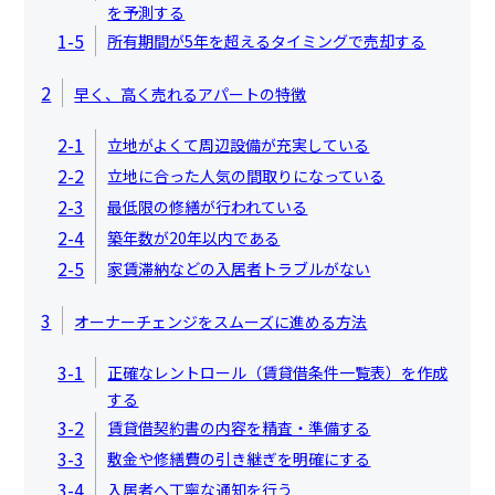
を予測する
1-5
所有期間が5年を超えるタイミングで売却する
2
早く、高く売れるアパートの特徴
2-1
立地がよくて周辺設備が充実している
2-2
立地に合った人気の間取りになっている
2-3
最低限の修繕が行われている
2-4
築年数が20年以内である
2-5
家賃滞納などの入居者トラブルがない
3
オーナーチェンジをスムーズに進める方法
3-1
正確なレントロール（賃貸借条件一覧表）を作成
する
3-2
賃貸借契約書の内容を精査・準備する
3-3
敷金や修繕費の引き継ぎを明確にする
3-4
入居者へ丁寧な通知を行う