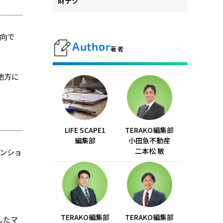
財テク
向で
Author
著者
地方に
LIFE SCAPE1
TERAKO編集部
編集部
小田急不動産
二本松 敏
ンショ
TERAKO編集部
TERAKO編集部
したマ