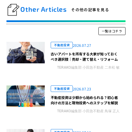
Other Articles
その他の記事を見る
一覧はコチラ
2026.07.27
不動産投資
古いアパートを所有する大家が知っておく
べき選択肢｜売却・建て替え・リフォーム
TERAKO編集部 小田急不動産 二本松 敏
2026.07.23
不動産投資
不動産投資は少額から始められる？初心者
向けの方法と現物投資へのステップを解説
TERAKO編集部 小田急不動産 鳥塚 正人