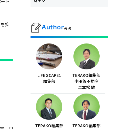
財テク
パート
用を抑
Author
著者
LIFE SCAPE1
TERAKO編集部
編集部
小田急不動産
二本松 敏
TERAKO編集部
TERAKO編集部
通常、固