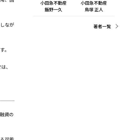
小田急不動産
小田急不動産
飯野一久
鳥塚 正人
用しなが
著者一覧
す。
では、
融資の
れる可能