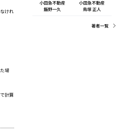
小田急不動産
小田急不動産
飯野一久
鳥塚 正人
めなけれ
著者一覧
った場
りで計算