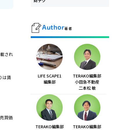
財テク
Author
著者
記載され
LIFE SCAPE1
TERAKO編集部
りは賃
編集部
小田急不動産
二本松 敏
売買価
TERAKO編集部
TERAKO編集部