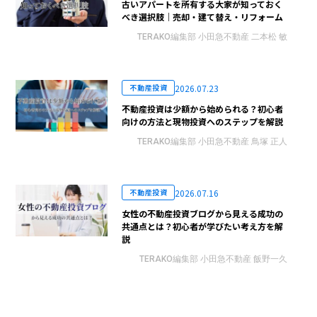
古いアパートを所有する大家が知っておく
べき選択肢｜売却・建て替え・リフォーム
TERAKO編集部 小田急不動産 二本松 敏
2026.07.23
不動産投資
不動産投資は少額から始められる？初心者
向けの方法と現物投資へのステップを解説
TERAKO編集部 小田急不動産 鳥塚 正人
2026.07.16
不動産投資
女性の不動産投資ブログから見える成功の
共通点とは？初心者が学びたい考え方を解
説
TERAKO編集部 小田急不動産 飯野一久