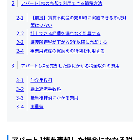
2
アパート1棟の売却で利用できる節税方法
2-1
【前提】賃貸不動産の売却時に実施できる節税対
策は少ない
2-2
計上できる経費を漏れなく計算する
2-3
譲渡所得税が下がる5年以降に売却する
2-4
事業用資産の買換えの特例を利用する
3
アパート1棟を売却した際にかかる税金以外の費用
3-1
仲介手数料
3-2
繰上返済手数料
3-3
抵当権抹消にかかる費用
3-4
測量費
アパート1棟を売却した場合にかかる税