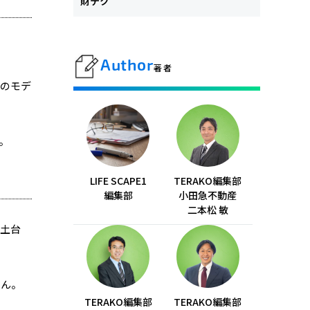
財テク
Author
著者
型のモデ
。
LIFE SCAPE1
TERAKO編集部
編集部
小田急不動産
二本松 敏
や土台
せん。
TERAKO編集部
TERAKO編集部