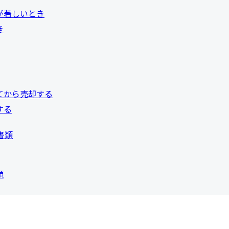
が著しいとき
き
てから売却する
する
書類
類