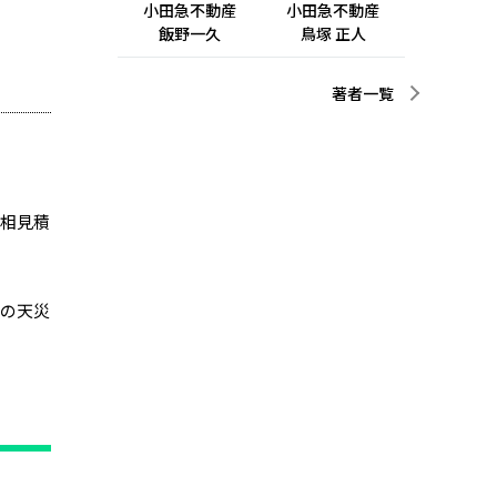
小田急不動産
小田急不動産
飯野一久
鳥塚 正人
著者一覧
に相見積
どの天災