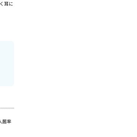
く耳に
入居率