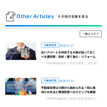
Other Articles
その他の記事を見る
一覧はコチラ
2026.07.27
不動産投資
古いアパートを所有する大家が知っておく
べき選択肢｜売却・建て替え・リフォーム
TERAKO編集部 小田急不動産 二本松 敏
2026.07.23
不動産投資
不動産投資は少額から始められる？初心者
向けの方法と現物投資へのステップを解説
TERAKO編集部 小田急不動産 鳥塚 正人