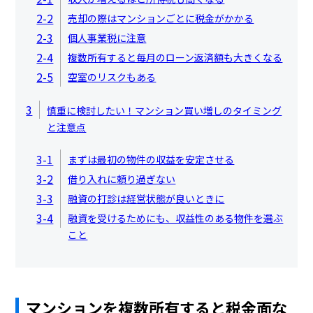
2-2
売却の際はマンションごとに税金がかかる
2-3
個人事業税に注意
2-4
複数所有すると毎月のローン返済額も大きくなる
2-5
空室のリスクもある
3
慎重に検討したい！マンション買い増しのタイミング
と注意点
3-1
まずは最初の物件の収益を安定させる
3-2
借り入れに頼り過ぎない
3-3
融資の打診は経営状態が良いときに
3-4
融資を受けるためにも、収益性のある物件を選ぶ
こと
マンションを複数所有すると税金面な