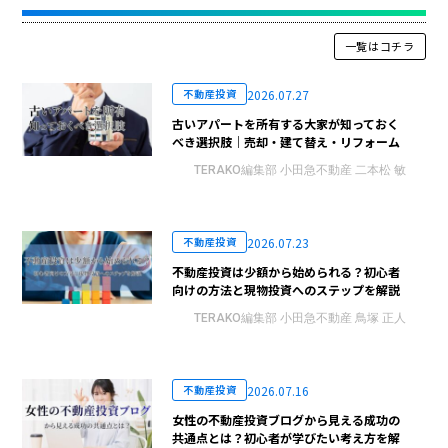
一覧はコチラ
2026.07.27
不動産投資
古いアパートを所有する大家が知っておく
べき選択肢｜売却・建て替え・リフォーム
TERAKO編集部 小田急不動産 二本松 敏
2026.07.23
不動産投資
不動産投資は少額から始められる？初心者
向けの方法と現物投資へのステップを解説
TERAKO編集部 小田急不動産 鳥塚 正人
2026.07.16
不動産投資
女性の不動産投資ブログから見える成功の
共通点とは？初心者が学びたい考え方を解