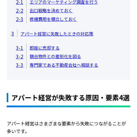
2-1
エリアのマーケティング調査を行う
2-2
出口戦略を決めておく
2-3
修繕費用を積立しておく
3
アパート経営に失敗したときの対応策
3-1
即座に売却する
3-2
競合物件との差別化を図る
3-3
専門家である不動産会社へ相談する
アパート経営が失敗する原因・要素4選
アパート経営はさまざまな要素から失敗につながることが
多いです。