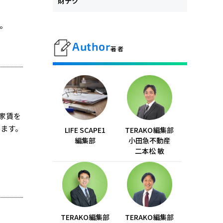
財テク
。
Author
著者
家賃を
ります。
LIFE SCAPE1
TERAKO編集部
編集部
小田急不動産
二本松 敏
TERAKO編集部
TERAKO編集部