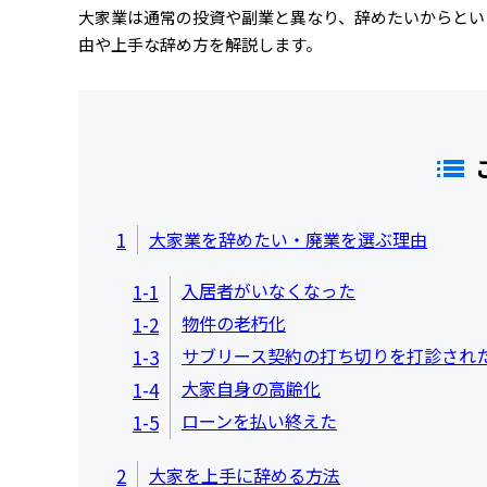
大家業は通常の投資や副業と異なり、辞めたいからとい
由や上手な辞め方を解説します。
1
大家業を辞めたい・廃業を選ぶ理由
入居者がいなくなった
1-1
物件の老朽化
1-2
サブリース契約の打ち切りを打診され
1-3
大家自身の高齢化
1-4
ローンを払い終えた
1-5
2
大家を上手に辞める方法