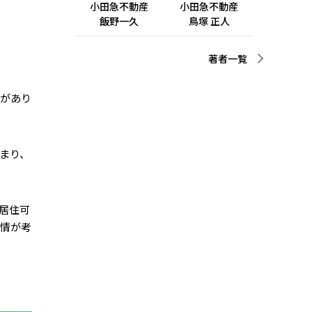
小田急不動産
小田急不動産
飯野一久
鳥塚 正人
著者一覧
どがあり
まり、
居住可
事情が考