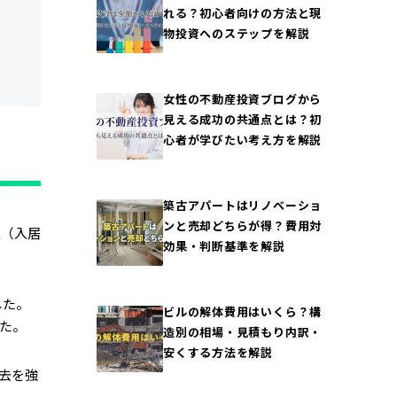
れる？初心者向けの方法と現
物投資へのステップを解説
女性の不動産投資ブログから
見える成功の共通点とは？初
心者が学びたい考え方を解説
築古アパートはリノベーショ
ンと売却どちらが得？費用対
主（入居
効果・判断基準を解説
した。
ビルの解体費用はいくら？構
た。
造別の相場・見積もり内訳・
安くする方法を解説
去を強