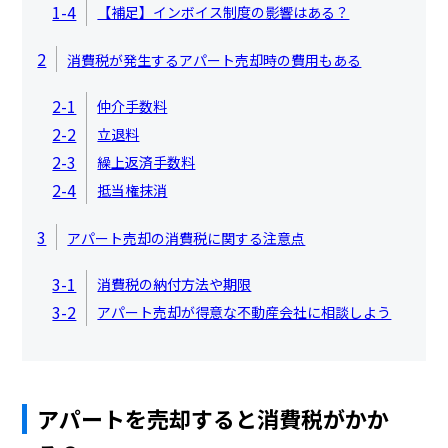
1-4
【補足】インボイス制度の影響はある？
2
消費税が発生するアパート売却時の費用もある
2-1
仲介手数料
2-2
立退料
2-3
繰上返済手数料
2-4
抵当権抹消
3
アパート売却の消費税に関する注意点
3-1
消費税の納付方法や期限
3-2
アパート売却が得意な不動産会社に相談しよう
アパートを売却すると消費税がかか