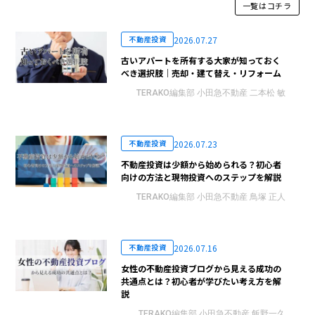
一覧はコチラ
2026.07.27
不動産投資
古いアパートを所有する大家が知っておく
べき選択肢｜売却・建て替え・リフォーム
TERAKO編集部 小田急不動産 二本松 敏
2026.07.23
不動産投資
不動産投資は少額から始められる？初心者
向けの方法と現物投資へのステップを解説
TERAKO編集部 小田急不動産 鳥塚 正人
2026.07.16
不動産投資
女性の不動産投資ブログから見える成功の
共通点とは？初心者が学びたい考え方を解
説
TERAKO編集部 小田急不動産 飯野一久