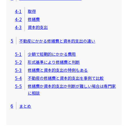
4-1
取得
4-2
修繕費
4-3
資本的支出
5
不動産にかかる修繕費と資本的支出の違い
5-1
少額で短期的にかかる費用
5-2
形式基準により修繕費と判断
5-3
修繕費と資本的支出の特例もある
5-4
不動産の修繕費と資本的支出を事例で比較
5-5
修繕費か資本的支出か判断が難しい場合は専門家
に相談
6
まとめ