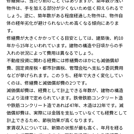
修繕費は、当たり前のことではありますが、築年数が浅い
物件は、手を加える部分が少くないため低く抑えられるで
しょう。逆に、築年数がある程度経過した物件は、物件自
体の経年劣化が避けられないため高くなる傾向にありま
す。
修繕費が大きくかかってくる目安としては、建築後、約10
年から15年といわれています。建物の構造や日頃からの手
入れの状況によって費用は異なるでしょう。
不動産投資に関わる経費には修繕費のほかにも減価償却
費、固定資産税・都市計画税、管理会社へ支払う委託費用
などが挙げられます。このうち、経年で大きく変化してい
くのは、修繕費と減価償却費の2つです。
減価償却費は、経費として計上できる年数が、建物の構造
により法律で定められています。鉄骨鉄筋コンクリート造
や鉄筋コンクリート造であれば47年、木造は22年です。減
価償却費は、実際には金銭を支払っていなくても経費として
計上できるため、節税効果が高くなります。
家賃収入については、新築の状態が最も高く、年月を経る