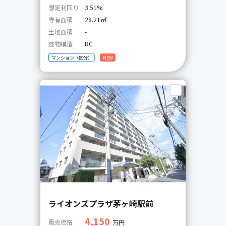
想定利回り
3.51%
専有面積
28.21㎡
土地面積
-
建物構造
RC
マンション（区分）
NEW
ライオンズプラザ茅ヶ崎駅前
4,150
販売価格
万円