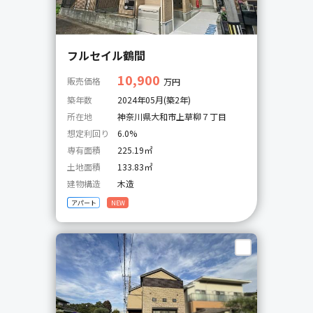
フルセイル鶴間
10,900
販売価格
万円
築年数
2024年05月(築2年)
所在地
神奈川県大和市上草柳７丁目
想定利回り
6.0%
専有面積
225.19㎡
土地面積
133.83㎡
建物構造
木造
アパート
NEW