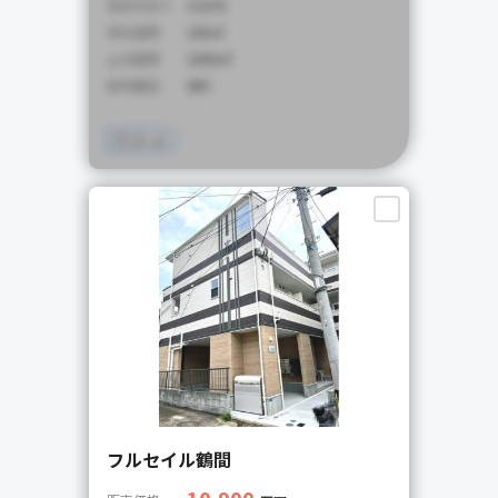
想定利回り
5.01%
専有面積
100㎡
土地面積
1000㎡
建物構造
SRC
アパート
フルセイル鶴間
10,900