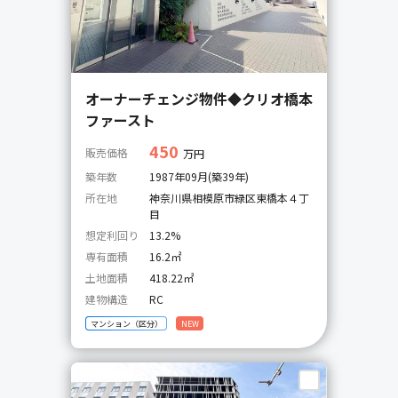
オーナーチェンジ物件◆クリオ橋本
ファースト
450
販売価格
万円
築年数
1987年09月(築39年)
所在地
神奈川県相模原市緑区東橋本４丁
目
想定利回り
13.2%
専有面積
16.2㎡
土地面積
418.22㎡
建物構造
RC
マンション（区分）
NEW