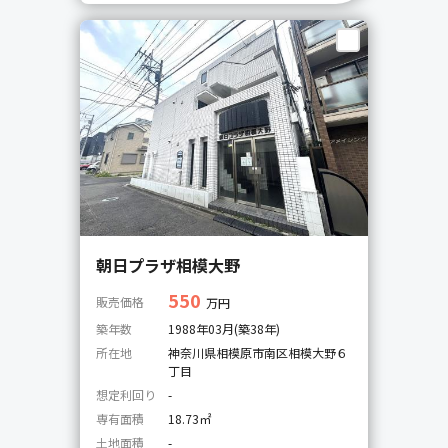
朝日プラザ相模大野
550
販売価格
万円
築年数
1988年03月(築38年)
所在地
神奈川県相模原市南区相模大野６
丁目
想定利回り
-
専有面積
18.73㎡
土地面積
-