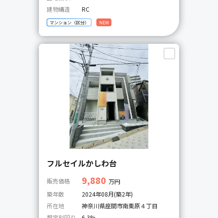
建物構造
RC
マンション（区分）
NEW
フルセイルかしわ台
9,880
販売価格
万円
築年数
2024年08月(築2年)
所在地
神奈川県座間市南栗原４丁目
想定利回り
6.3%