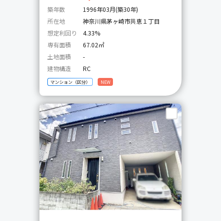
築年数
1996年03月(築30年)
所在地
神奈川県茅ヶ崎市共恵１丁目
想定利回り
4.33%
専有面積
67.02㎡
土地面積
-
建物構造
RC
マンション（区分）
NEW