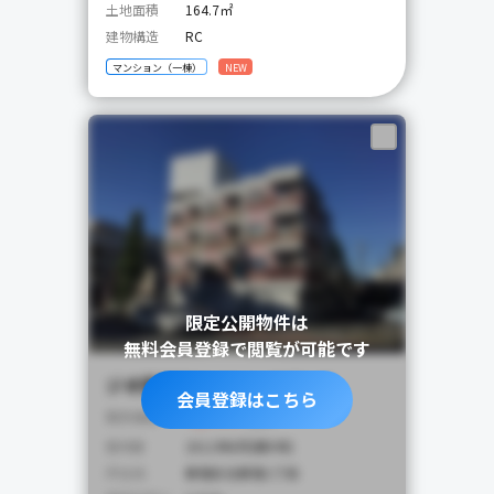
土地面積
164.7㎡
建物構造
RC
マンション（一棟）
NEW
限定公開物件は
無料会員登録で閲覧が可能です
ジオ西新宿ツインレジデンス
会員登録はこちら
4,900
販売価格
万円
築年数
2012年8月(築9年)
所在地
新宿区北新宿1丁目