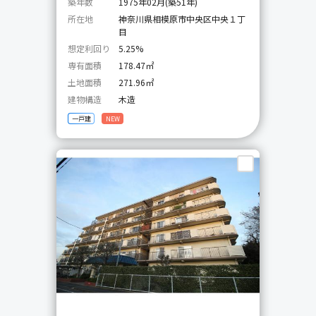
築年数
1975年02月(築51年)
所在地
神奈川県相模原市中央区中央１丁
目
想定利回り
5.25%
専有面積
178.47㎡
土地面積
271.96㎡
建物構造
木造
一戸建
NEW