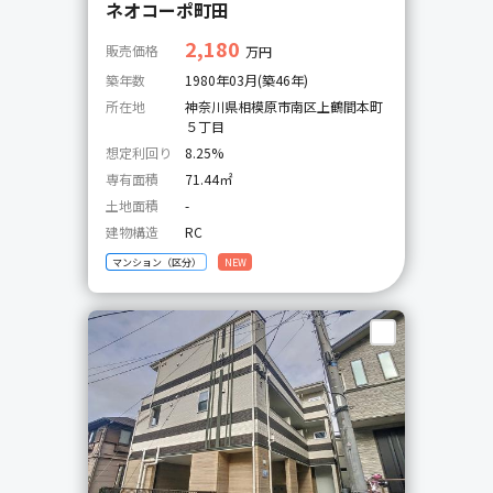
ネオコーポ町田
2,180
販売価格
万円
築年数
1980年03月(築46年)
所在地
神奈川県相模原市南区上鶴間本町
５丁目
想定利回り
8.25%
専有面積
71.44㎡
土地面積
-
建物構造
RC
マンション（区分）
NEW