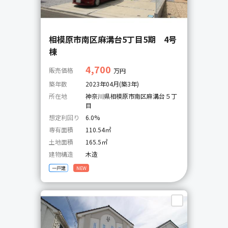
相模原市南区麻溝台5丁目5期 4号
棟
4,700
販売価格
万円
築年数
2023年04月(築3年)
所在地
神奈川県相模原市南区麻溝台５丁
目
想定利回り
6.0%
専有面積
110.54㎡
土地面積
165.5㎡
建物構造
木造
一戸建
NEW