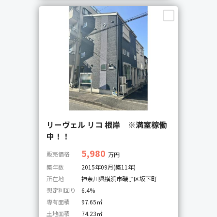
リーヴェル リコ 根岸 ※満室稼働
中！！
5,980
販売価格
万円
築年数
2015年09月(築11年)
所在地
神奈川県横浜市磯子区坂下町
想定利回り
6.4%
専有面積
97.65㎡
土地面積
74.23㎡