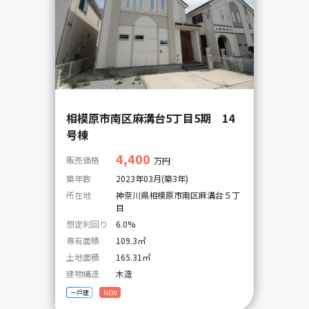
相模原市南区麻溝台5丁目5期 14
号棟
4,400
販売価格
万円
築年数
2023年03月(築3年)
所在地
神奈川県相模原市南区麻溝台５丁
目
想定利回り
6.0%
専有面積
109.3㎡
土地面積
165.31㎡
建物構造
木造
一戸建
NEW