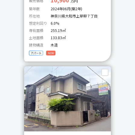
販売価格
万円
築年数
2024年06月(築2年)
所在地
神奈川県大和市上草柳７丁目
想定利回り
6.0%
専有面積
255.19㎡
土地面積
133.83㎡
建物構造
木造
アパート
NEW