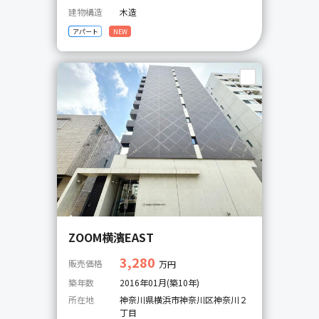
建物構造
木造
アパート
NEW
ZOOM横濱EAST
3,280
販売価格
万円
築年数
2016年01月(築10年)
所在地
神奈川県横浜市神奈川区神奈川２
丁目