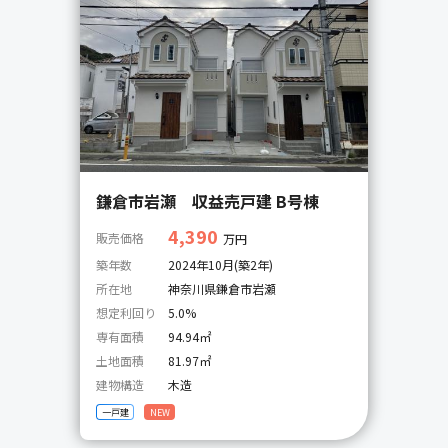
鎌倉市岩瀬 収益売戸建 B号棟
4,390
販売価格
万円
築年数
2024年10月(築2年)
所在地
神奈川県鎌倉市岩瀬
想定利回り
5.0%
専有面積
94.94㎡
土地面積
81.97㎡
建物構造
木造
一戸建
NEW