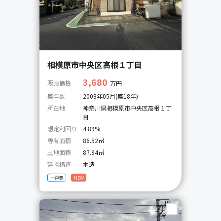
相模原市中央区高根１丁目
3,680
販売価格
万円
築年数
2008年05月(築18年)
所在地
神奈川県相模原市中央区高根１丁
目
想定利回り
4.89%
専有面積
86.52㎡
土地面積
87.94㎡
建物構造
木造
一戸建
NEW