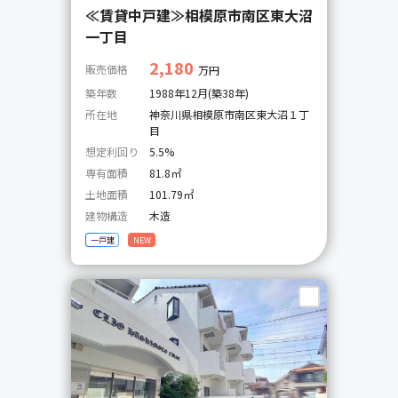
≪賃貸中戸建≫相模原市南区東大沼
一丁目
2,180
販売価格
万円
築年数
1988年12月(築38年)
所在地
神奈川県相模原市南区東大沼１丁
目
想定利回り
5.5%
専有面積
81.8㎡
土地面積
101.79㎡
建物構造
木造
一戸建
NEW