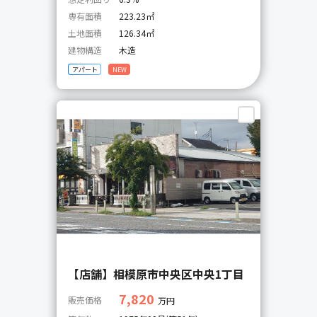
専有面積
223.23㎡
土地面積
126.34㎡
建物構造
木造
アパート
NEW
【店舗】相模原市中央区中央1丁目
7,820
販売価格
万円