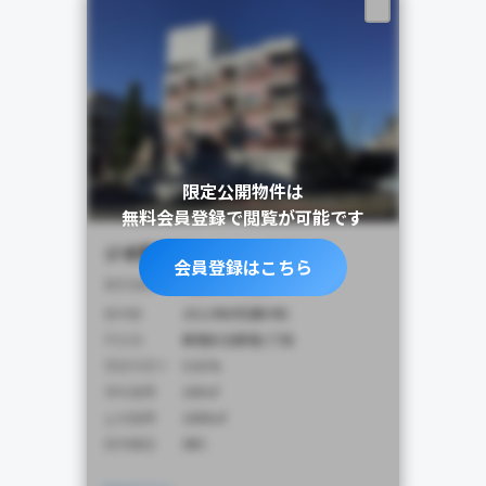
限定公開物件は
無料会員登録で閲覧が可能です
ジオ西新宿ツインレジデンス
会員登録はこちら
4,900
販売価格
万円
築年数
2012年8月(築9年)
所在地
新宿区北新宿1丁目
想定利回り
5.01%
専有面積
100㎡
土地面積
1000㎡
建物構造
SRC