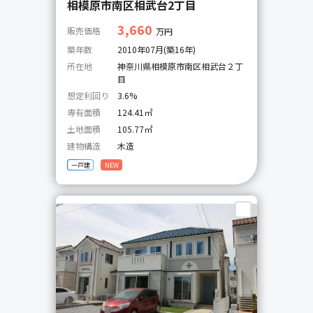
相模原市南区相武台2丁目
3,660
販売価格
万円
築年数
2010年07月(築16年)
所在地
神奈川県相模原市南区相武台２丁
目
想定利回り
3.6%
専有面積
124.41㎡
土地面積
105.77㎡
建物構造
木造
一戸建
NEW