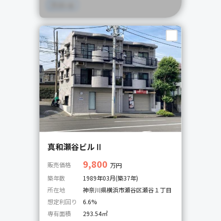
アパート
真和瀬谷ビルⅡ
9,800
販売価格
万円
築年数
1989年03月(築37年)
所在地
神奈川県横浜市瀬谷区瀬谷１丁目
想定利回り
6.6%
専有面積
293.54㎡