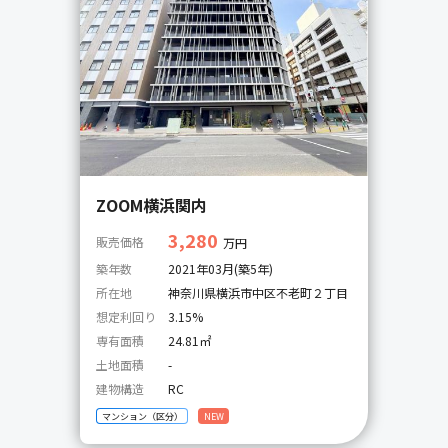
ZOOM横浜関内
3,280
販売価格
万円
築年数
2021年03月(築5年)
所在地
神奈川県横浜市中区不老町２丁目
想定利回り
3.15%
専有面積
24.81㎡
土地面積
-
建物構造
RC
マンション（区分）
NEW