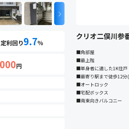
クリオ二俣川参
9.7
想定利回り
%
■角部屋
■最上階
,000
円
■単身者に適した1K住戸
■最寄り駅まで徒歩12分(約
■オートロック
■宅配ボックス
■南東向きバルコニー