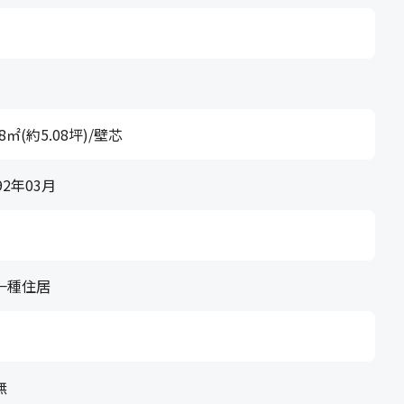
.8㎡(約5.08坪)/壁芯
92年03月
一種住居
無