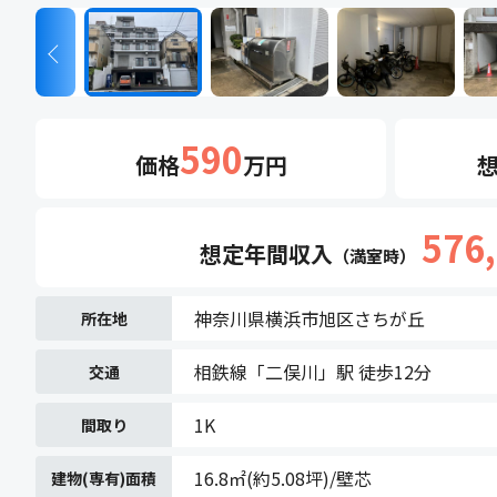
Next
590
価格
万円
576
想定年間
収入
（満室時）
神奈川県横浜市旭区さちが丘
所在地
相鉄線「二俣川」駅 徒歩12分
交通
1K
間取り
16.8㎡(約5.08坪)/壁芯
建物(専有)面積