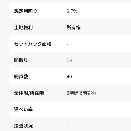
想定利回り
9.7%
土地権利
所有権
セットバック面積
-
間取り
1K
総戸数
40
全体階/所在階
6階建 6階部分
建ぺい率
-
接道状況
-