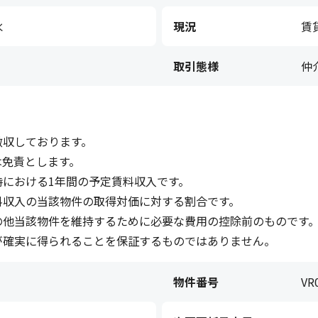
水
現況
賃
取引態様
仲
徴収しております。
は免責とします。
における1年間の予定賃料収入です。
料収入の当該物件の取得対価に対する割合です。
の他当該物件を維持するために必要な費用の控除前のものです
が確実に得られることを保証するものではありません。
物件番号
VR