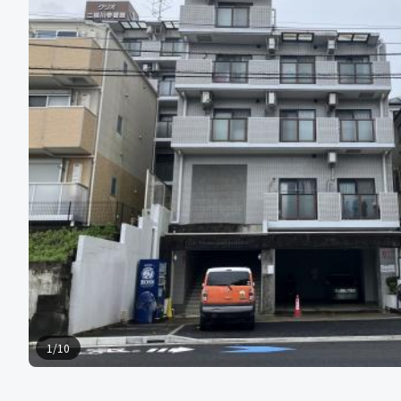
1
/
10