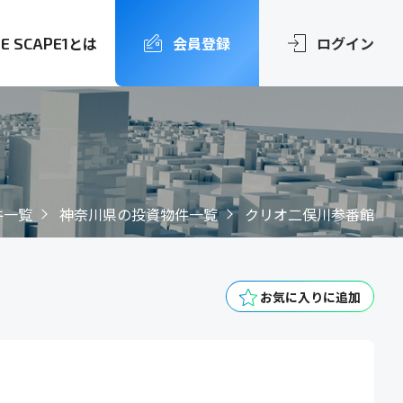
とは
会員登録
ログイン
FE SCAPE1
件一覧
神奈川県の投資物件一覧
クリオ二俣川参番館
お気に入りに追加