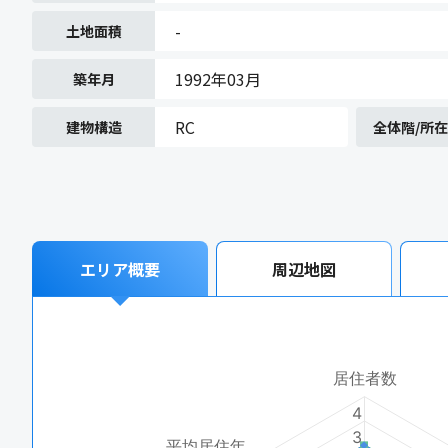
-
土地面積
1992年03月
築年月
RC
建物構造
全体階/所
エリア概要
周辺地図
居住者数
4
3
平均居住年