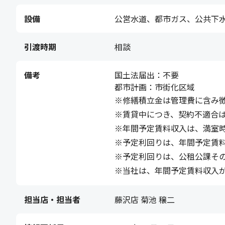
設備
公営水道、都市ガス、公共下
引渡時期
相談
備考
国土法届出：不要
都市計画：市街化区域
※修繕積立金は管理費に含み
※賃貸中につき、契約不適合
※年間予定賃料収入は、満室時
※予定利回りは、年間予定賃
※予定利回りは、公租公課そ
※当社は、年間予定賃料収入
担当店・担当者
藤沢店 菊池 穣二