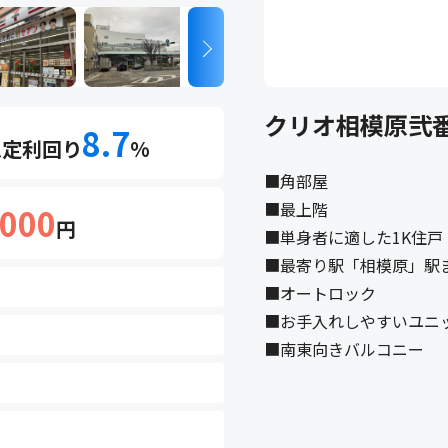
クリオ相模原弐
8.7
想定利回り
%
■角部屋
■最上階
,000
円
■単身者に適した1K住戸
■最寄り駅「相模原」駅まで
■オートロック
■お手入れしやすいユニ
■南東向きバルコニー