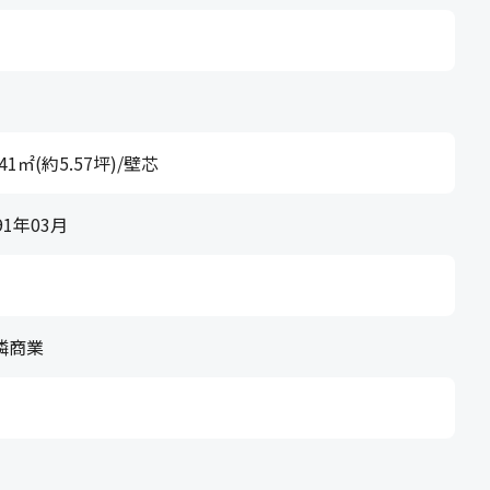
.41㎡(約5.57坪)/壁芯
91年03月
隣商業