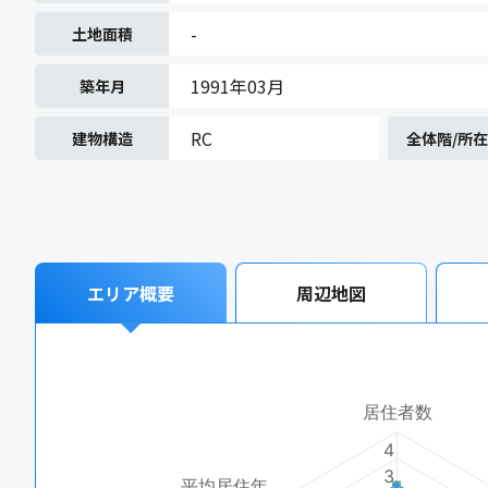
-
土地面積
1991年03月
築年月
RC
建物構造
全体階/所
エリア概要
周辺地図
居住者数
4
3
平均居住年