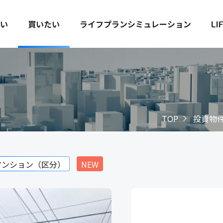
い
買いたい
ライフプランシミュレーション
LI
TOP
投資物
マンション（区分）
NEW