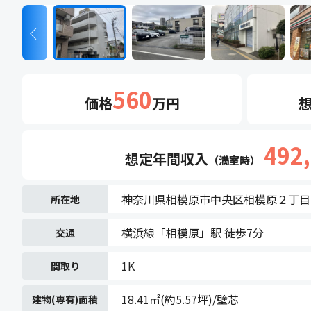
Next
560
価格
万円
492
想定年間
収入
（満室時）
神奈川県相模原市中央区相模原２丁目
所在地
横浜線「相模原」駅 徒歩7分
交通
1K
間取り
18.41㎡(約5.57坪)/壁芯
建物(専有)面積