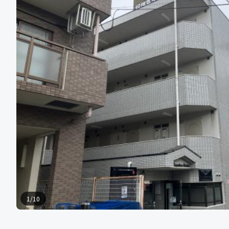
1
/
10