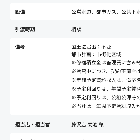
設備
公営水道、都市ガス、公共下
引渡時期
相談
備考
国土法届出：不要
都市計画：市街化区域
※修繕積立金は管理費に含み
※賃貸中につき、契約不適合
※年間予定賃料収入は、満室時
※予定利回りは、年間予定賃
※予定利回りは、公租公課そ
※当社は、年間予定賃料収入
担当店・担当者
藤沢店 菊池 穣二