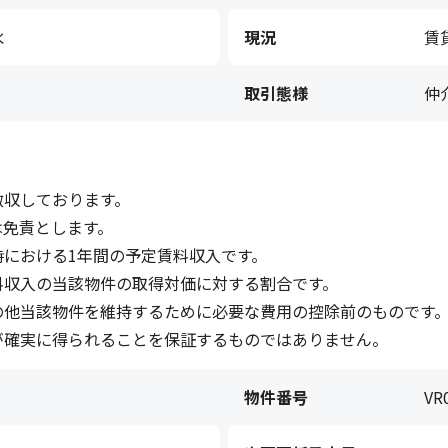
水
現況
賃
取引態様
仲
徴収しております。
は免責とします。
における1年間の予定賃料収入です。
料収入の当該物件の取得対価に対する割合です。
の他当該物件を維持するために必要な費用の控除前のものです
が確実に得られることを保証するものではありません。
物件番号
VR