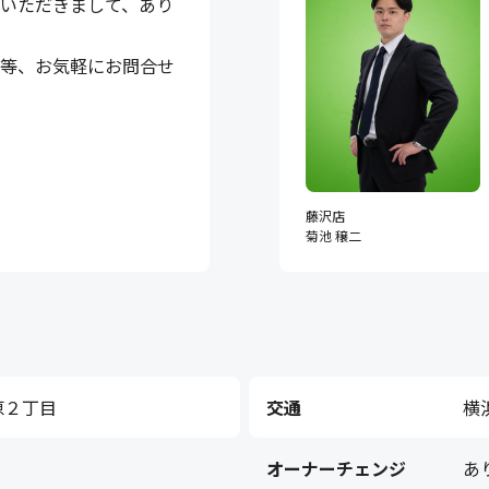
いただきまして、あり
細等、お気軽にお問合せ
藤沢店
菊池 穣二
原２丁目
交通
横
オーナーチェンジ
あ