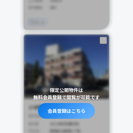
土地面積
1000㎡
建物構造
SRC
アパート
限定公開物件は
無料会員登録で閲覧が可能です
ジオ西新宿ツインレジデンス
会員登録はこちら
4,900
販売価格
万円
築年数
2012年8月(築9年)
所在地
新宿区北新宿1丁目