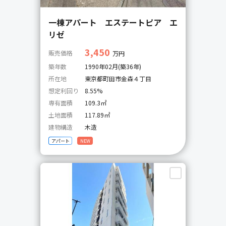
一棟アパート エステートピア エ
リゼ
3,450
販売価格
万円
築年数
1990年02月(築36年)
所在地
東京都町田市金森４丁目
想定利回り
8.55%
専有面積
109.3㎡
土地面積
117.89㎡
建物構造
木造
アパート
NEW