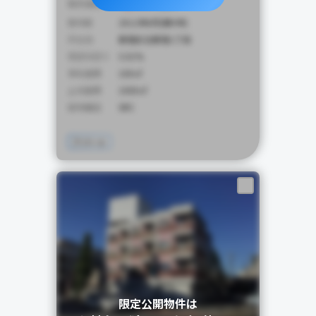
4,900
販売価格
万円
築年数
2012年8月(築9年)
所在地
新宿区北新宿1丁目
想定利回り
5.01%
専有面積
100㎡
土地面積
1000㎡
建物構造
SRC
アパート
限定公開物件は