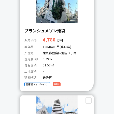
ブランシュメゾン池袋
4,780
販売価格
万円
築年数
1984年09月(築42年)
所在地
東京都豊島区池袋３丁目
想定利回り
5.79%
専有面積
51.53㎡
土地面積
-
建物構造
鉄骨造
売店舗（マンション）
NEW