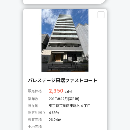
パレステージ田端ファストコート
2,350
販売価格
万円
築年数
2017年02月(築9年)
所在地
東京都荒川区東尾久４丁目
想定利回り
4.69%
専有面積
26.24㎡
土地面積
-