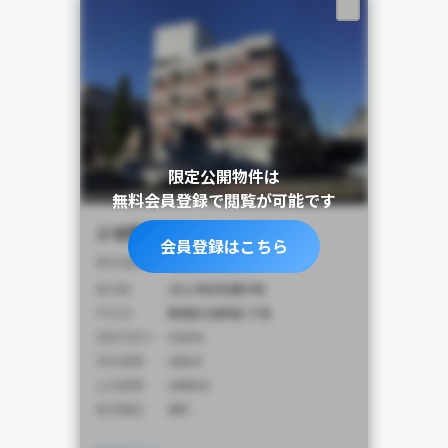
限定公開物件は
無料会員登録で閲覧が可能です
ジオ西新宿ツインレジデンス
会員登録はこちら
4,900
販売価格
万円
築年数
2012年8月(築9年)
所在地
新宿区北新宿1丁目
想定利回り
5.01%
専有面積
100㎡
土地面積
1000㎡
建物構造
SRC