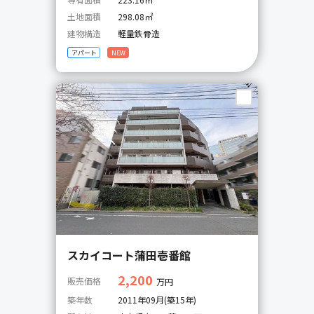
土地面積
298.08㎡
建物構造
軽量鉄骨造
アパート
NEW
スカイコート蒲田壱番館
2,200
販売価格
万円
築年数
2011年09月(築15年)