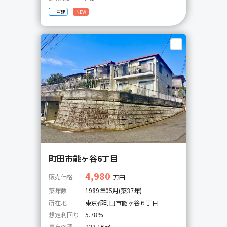
一戸建
NEW
町田市能ヶ谷6丁目
4,980
販売価格
万円
築年数
1989年05月(築37年)
所在地
東京都町田市能ヶ谷６丁目
想定利回り
5.78%
専有面積
223.16㎡