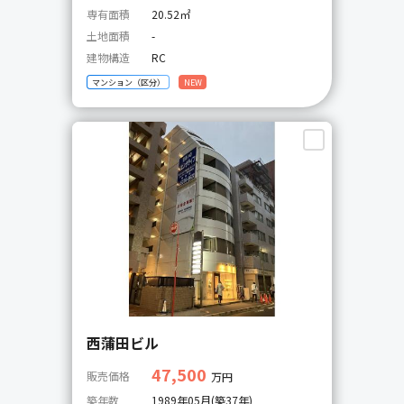
専有面積
20.52㎡
土地面積
-
建物構造
RC
マンション（区分）
NEW
西蒲田ビル
47,500
販売価格
万円
築年数
1989年05月(築37年)