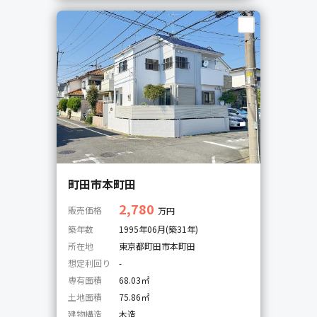
町田市本町田
2,780
販売価格
万円
築年数
1995年06月(築31年)
所在地
東京都町田市本町田
想定利回り
-
専有面積
68.03㎡
土地面積
75.86㎡
建物構造
木造