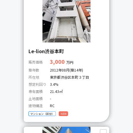
Le-lion渋谷本町
3,000
販売価格
万円
築年数
2012年08月(築14年)
所在地
東京都渋谷区本町３丁目
想定利回り
3.4%
専有面積
21.43㎡
土地面積
-
建物構造
RC
マンション（区分）
NEW