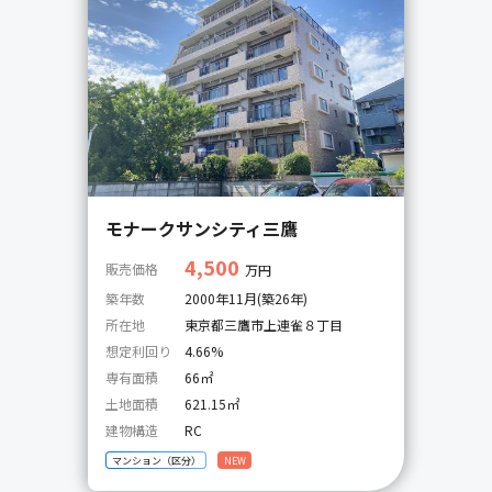
モナークサンシティ三鷹
4,500
販売価格
万円
築年数
2000年11月(築26年)
所在地
東京都三鷹市上連雀８丁目
想定利回り
4.66%
専有面積
66㎡
土地面積
621.15㎡
建物構造
RC
マンション（区分）
NEW