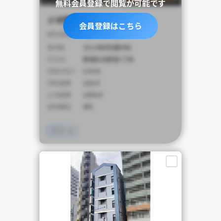
無料会員登録で閲覧が可能です
ジオ西新宿ツインレジデンス
会員登録はこちら
4,900
販売価格
万円
築年数
2012年8月(築9年)
所在地
新宿区北新宿1丁目
想定利回り
5.01%
専有面積
100㎡
土地面積
1000㎡
建物構造
SRC
アパート