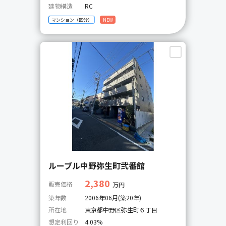
建物構造
RC
マンション（区分）
NEW
ルーブル中野弥生町弐番館
2,380
販売価格
万円
築年数
2006年06月(築20年)
所在地
東京都中野区弥生町６丁目
想定利回り
4.03%