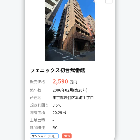
フェニックス初台弐番館
2,590
販売価格
万円
築年数
2006年02月(築20年)
所在地
東京都渋谷区本町１丁目
想定利回り
3.5%
専有面積
20.29㎡
土地面積
-
建物構造
RC
マンション（区分）
NEW