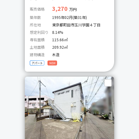
3,270
販売価格
万円
築年数
1995年02月(築31年)
所在地
東京都町田市玉川学園４丁目
想定利回り
8.14%
専有面積
115.66㎡
土地面積
209.92㎡
建物構造
木造
アパート
NEW