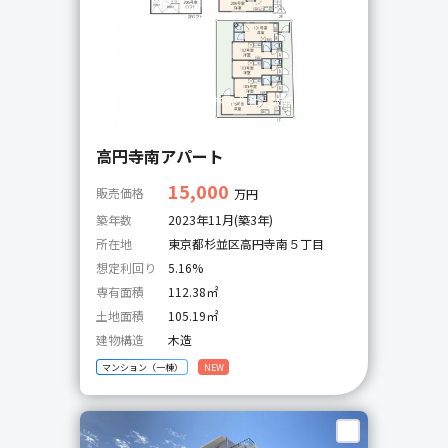
高円寺南アパート
15,000
販売価格
万円
築年数
2023年11月(築3年)
所在地
東京都杉並区高円寺南５丁目
想定利回り
5.16%
専有面積
112.38㎡
土地面積
105.19㎡
建物構造
木造
マンション（一棟）
NEW