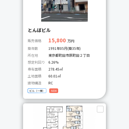
とんぼビル
15,800
販売価格
万円
築年数
1991年05月(築35年)
所在地
東京都町田市原町田２丁目
想定利回り
6.26%
専有面積
278.45㎡
土地面積
60.01㎡
建物構造
RC
ビル（一棟）
NEW