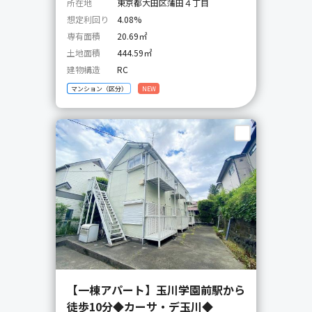
所在地
東京都大田区蒲田４丁目
想定利回り
4.08%
専有面積
20.69㎡
土地面積
444.59㎡
建物構造
RC
マンション（区分）
NEW
【一棟アパート】玉川学園前駅から
徒歩10分◆カーサ・デ玉川◆