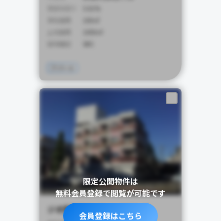
想定利回り
5.01%
専有面積
100㎡
土地面積
1000㎡
建物構造
SRC
アパート
限定公開物件は
無料会員登録で閲覧が可能です
ジオ西新宿ツインレジデンス
会員登録はこちら