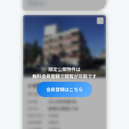
アパート
限定公開物件は
無料会員登録で閲覧が可能です
ジオ西新宿ツインレジデンス
会員登録はこちら
4,900
販売価格
万円
築年数
2012年8月(築9年)
所在地
新宿区北新宿1丁目
想定利回り
5.01%
専有面積
100㎡