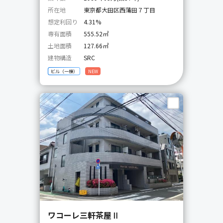
所在地
東京都大田区西蒲田７丁目
想定利回り
4.31%
専有面積
555.52㎡
土地面積
127.66㎡
建物構造
SRC
ビル（一棟）
NEW
ワコーレ三軒茶屋Ⅱ