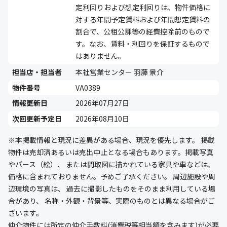
定利回りおよび想定利回りは、物件価格に
対する年間予定賃料および年間想定賃料の
割合で、公租公課等の経費控除前のもので
す。なお、賃料・利回りを保証するもので
はありません。
担当店・担当者
本社営業センター 羽藤 景介
物件番号
VA0389
情報更新日
2026年07月27日
次回更新予定日
2026年08月10日
※本掲載情報と現況に差異がある場合、現況を優先します。 掲載
物件は売却済あるいは売出中止となる場合もあります。掲載写真
やパース（絵）、 または間取図に描かれている家具や車などは、
価格に含まれておりません。予めご了承ください。 周辺施設や周
辺環境の写真は、 過去に撮影したものをそのまま利用している場
合があり、 名称・外観・背景等、実際のものとは異なる場合がご
ざいます。
仲介物件には所定の仲介手数料(消費税等相当額を含みます)が必要