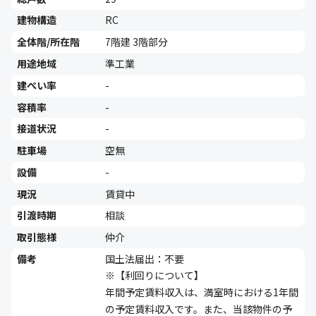
建物構造
RC
全体階/所在階
7階建 3階部分
用途地域
準工業
建ぺい率
-
容積率
-
接道状況
-
駐車場
空無
設備
-
現況
賃貸中
引渡時期
相談
取引態様
仲介
備考
国土法届出：不要
※【利回りについて】
年間予定賃料収入は、満室時における1年間
の予定賃料収入です。また、当該物件の予