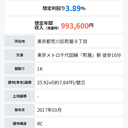
3.89
想定利回り
%
想定年間
993,600
円
収入
（満室時）
東京都荒川区町屋８丁目
所在地
東京メトロ千代田線「町屋」駅 徒歩10分
交通
1K
間取り
25.92㎡(約7.84坪)/壁芯
建物(専有)面積
-
土地面積
2017年03月
築年月
RC
建物構造