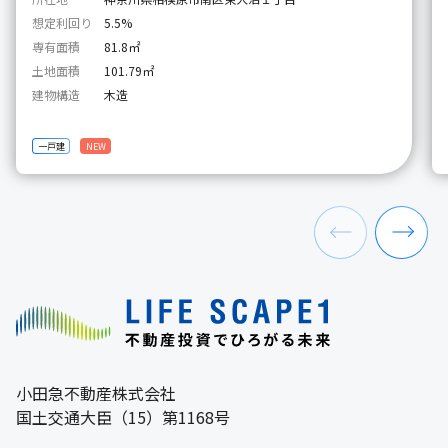
想定利回り
5.5%
専有面積
81.8㎡
土地面積
101.79㎡
建物構造
木造
一戸建
NEW
小田急不動産株式会社
国土交通大臣（15）第1168号