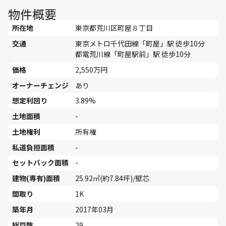
物件概要
所在地
東京都荒川区町屋８丁目
交通
東京メトロ千代田線「町屋」駅 徒歩10分
都電荒川線「町屋駅前」駅 徒歩10分
価格
2,550万円
オーナーチェンジ
あり
想定利回り
3.89%
土地面積
-
土地権利
所有権
私道負担面積
-
セットバック面積
-
建物(専有)面積
25.92㎡(約7.84坪)/壁芯
間取り
1K
築年月
2017年03月
総戸数
29