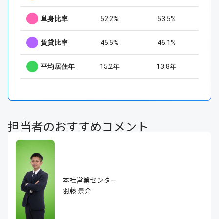
単身比率
52.2%
53.5%
賃貸比率
45.5%
46.1%
平均居住年
15.2年
13.8年
担当者のおすすめコメント
本社営業センター
羽藤 景介