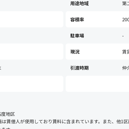
用途地域
第
容積率
20
駐車場
-
現況
賃
水
引渡時期
仲
高度地区
画は賃借人が使用しており賃料に含まれています。また、他1区画