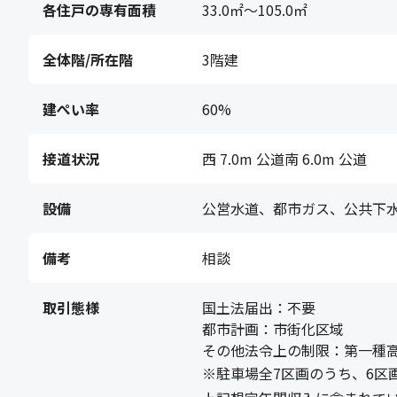
各住戸の専有面積
33.0㎡〜105.0㎡
全体階/所在階
3階建
建ぺい率
60%
接道状況
西 7.0m 公道南 6.0m 公道
設備
公営水道、都市ガス、公共下
備考
相談
取引態様
国土法届出：不要
都市計画：市街化区域
その他法令上の制限：第一種
※駐車場全7区画のうち、6区