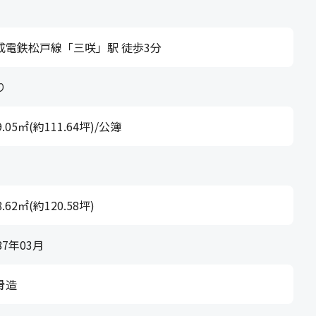
成電鉄松戸線「三咲」駅 徒歩3分
り
9.05㎡(約111.64坪)/公簿
8.62㎡(約120.58坪)
87年03月
骨造