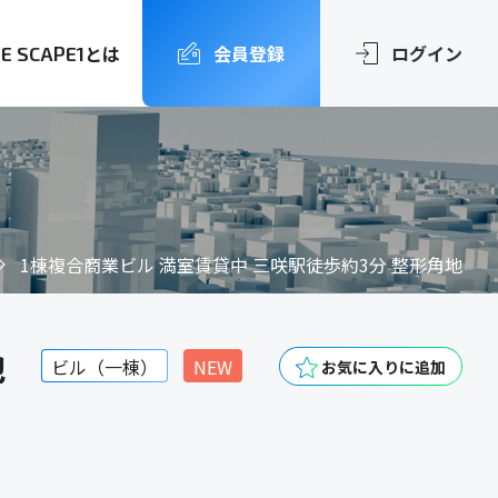
とは
会員登録
ログイン
FE SCAPE1
1棟複合商業ビル 満室賃貸中 三咲駅徒歩約3分 整形角地
地
ビル（一棟）
NEW
お気に入りに追加