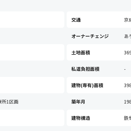
交通
京
オーナーチェンジ
あ
土地面積
36
私道負担面積
-
建物(専有)面積
39
療所1区画
築年月
19
建物構造
鉄