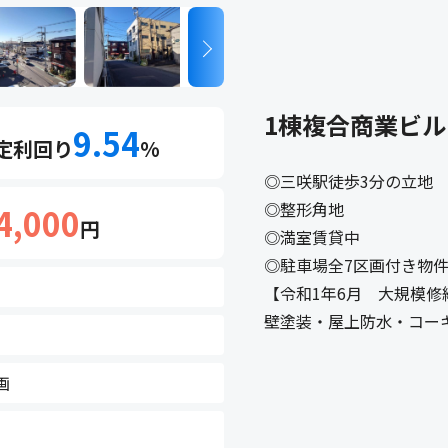
1棟複合商業ビル
9.54
定利回り
%
◎三咲駅徒歩3分の立地
◎整形角地
4,000
円
◎満室賃貸中
◎駐車場全7区画付き物
【令和1年6月 大規模修
壁塗装・屋上防水・コー
画