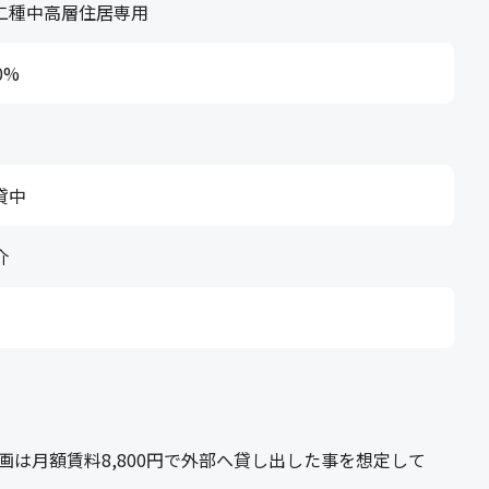
二種中高層住居専用
0%
貸中
介
は月額賃料8,800円で外部へ貸し出した事を想定して