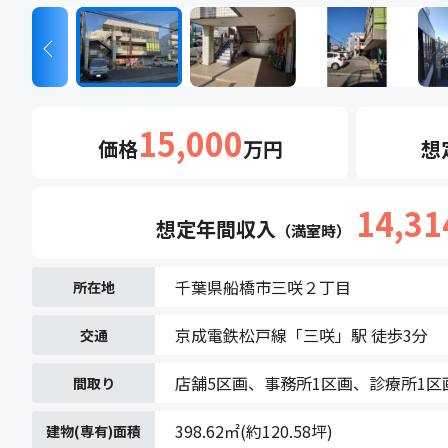
Next
15,000
価格
万円
想
14,31
想定年間
収入
（満室時）
千葉県船橋市三咲２丁目
所在地
京成電鉄松戸線「三咲」駅 徒歩3分
交通
店舗5区画、事務所1区画、診療所1区
間取り
398.62㎡(約120.58坪)
建物(専有)面積