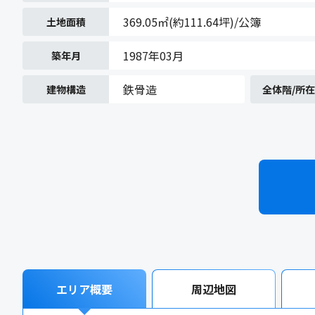
369.05㎡(約111.64坪)/公簿
土地面積
1987年03月
築年月
鉄骨造
建物構造
全体階/所
エリア概要
周辺地図