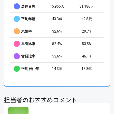
居住者数
15,965人
31,186人
平均年齢
43.3歳
42.8歳
未婚率
32.6%
29.7%
単身比率
52.4%
53.5%
賃貸比率
53.6%
46.1%
平均居住年
14.3年
13.8年
担当者のおすすめコメント