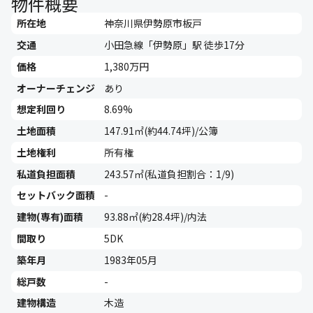
物件概要
所在地
神奈川県伊勢原市板戸
交通
小田急線「伊勢原」駅 徒歩17分
価格
1,380万円
オーナーチェンジ
あり
想定利回り
8.69%
土地面積
147.91㎡(約44.74坪)/公簿
土地権利
所有権
私道負担面積
243.57㎡(私道負担割合：1/9)
セットバック面積
-
建物(専有)面積
93.88㎡(約28.4坪)/内法
間取り
5DK
築年月
1983年05月
総戸数
-
建物構造
木造