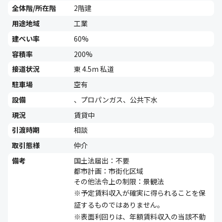
全体階/所在階
2階建
用途地域
工業
建ぺい率
60%
容積率
200%
接道状況
東 4.5m 私道
駐車場
空有
設備
、プロパンガス、公共下水
現況
賃貸中
引渡時期
相談
取引態様
仲介
備考
国土法届出：不要
都市計画：市街化区域
その他法令上の制限：景観法
※予定賃料収入が確実に得られることを保
証するものではありません。
※表面利回りは、年額賃料収入の当該不動