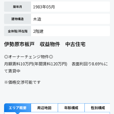
1983年05月
築年月
木造
建物構造
2階建
全体階/所在階
伊勢原市板戸 収益物件 中古住宅
◎オーナーチェンジ物件◎
月額賃料10万円(年間賃料120万円) 表面利回り8.69％に
て賃貸中
※価格交渉可能です
エリア概要
周辺地図
年齢構成
性別構成