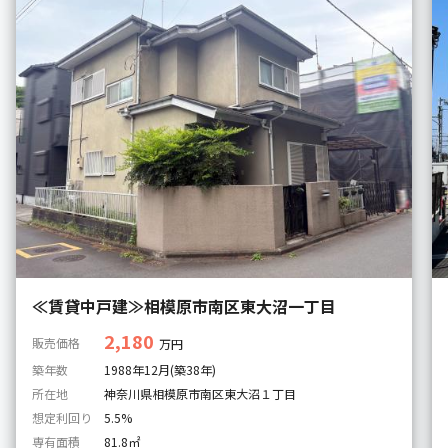
≪賃貸中戸建≫相模原市南区東大沼一丁目
2,180
販売価格
万円
築年数
1988年12月(築38年)
所在地
神奈川県相模原市南区東大沼１丁目
想定利回り
5.5%
専有面積
81.8㎡