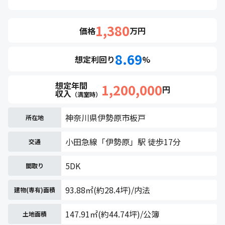
1,380
価格
万円
8.69
想定利回り
%
想定年間
1,200,000
円
収入
（満室時）
神奈川県伊勢原市板戸
所在地
小田急線「伊勢原」駅 徒歩17分
交通
5DK
間取り
93.88㎡(約28.4坪)/内法
建物(専有)面積
147.91㎡(約44.74坪)/公簿
土地面積