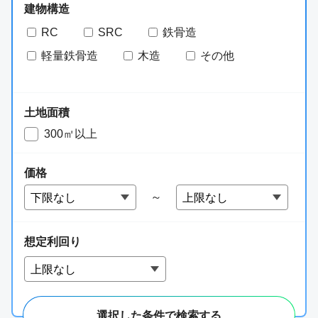
建物構造
RC
SRC
鉄骨造
軽量鉄骨造
木造
その他
土地面積
300㎡以上
価格
～
想定利回り
Webで公開できない
非公開物件も
選択した条件で検索する
ご紹介しております！