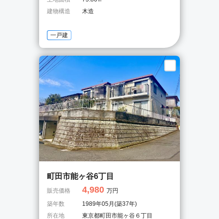
建物構造
木造
一戸建
町田市能ヶ谷6丁目
4,980
販売価格
万円
築年数
1989年05月(築37年)
所在地
東京都町田市能ヶ谷６丁目