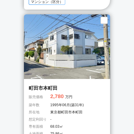
マンション（区分）
町田市本町田
2,780
販売価格
万円
築年数
1995年06月(築31年)
所在地
東京都町田市本町田
想定利回り
-
専有面積
68.03㎡
土地面積
75.86㎡