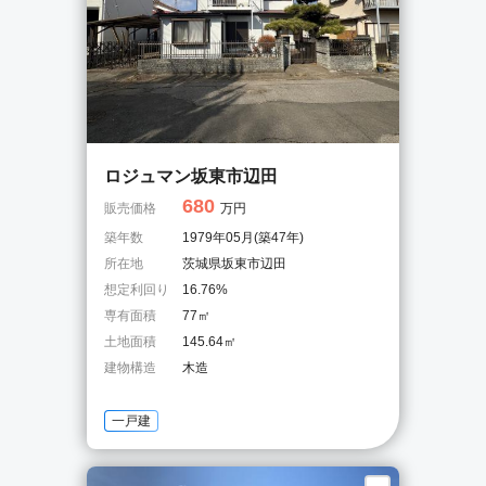
ロジュマン坂東市辺田
680
販売価格
万円
築年数
1979年05月(築47年)
所在地
茨城県坂東市辺田
想定利回り
16.76%
専有面積
77㎡
土地面積
145.64㎡
建物構造
木造
一戸建