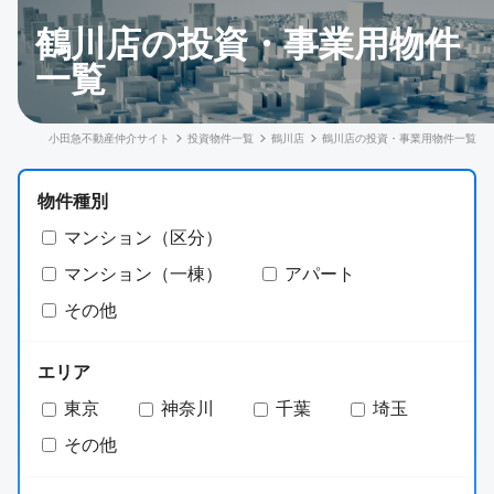
鶴川店の投資・事業用物件
一覧
小田急不動産仲介サイト
投資物件一覧
鶴川店
鶴川店の投資・事業用物件一覧
物件種別
マンション（区分）
マンション（一棟）
アパート
その他
エリア
東京
神奈川
千葉
埼玉
その他