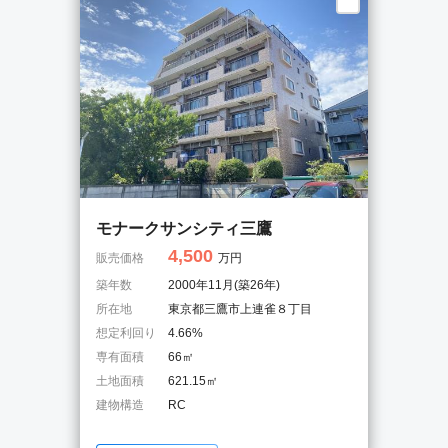
モナークサンシティ三鷹
4,500
販売価格
万円
築年数
2000年11月(築26年)
所在地
東京都三鷹市上連雀８丁目
想定利回り
4.66%
専有面積
66㎡
土地面積
621.15㎡
建物構造
RC